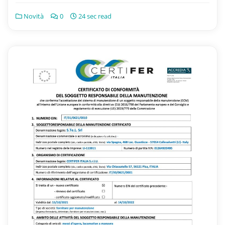
Novità
0
24 sec read