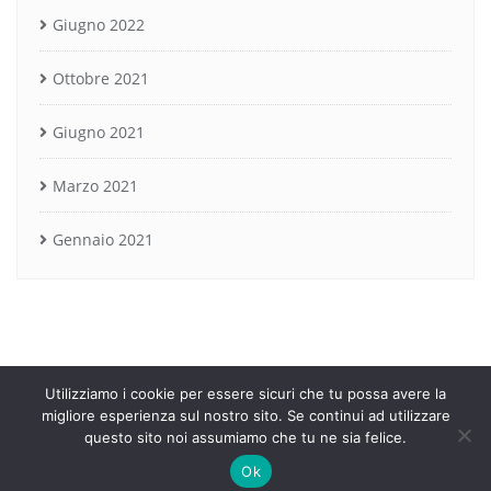
Giugno 2022
Ottobre 2021
Giugno 2021
Marzo 2021
Gennaio 2021
Utilizziamo i cookie per essere sicuri che tu possa avere la
© 2021 S.Te.L. S.r.l.
- tel.
+39 0586 030051
migliore esperienza sul nostro sito. Se continui ad utilizzare
- e-mail
stel@stel-web.it
- cod.unico M5UXCR1
questo sito noi assumiamo che tu ne sia felice.
- p.iva IT01264920495
Ok